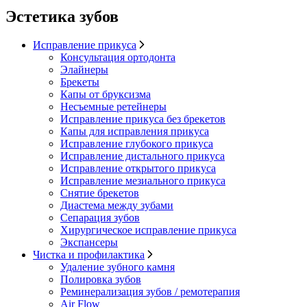
Эстетика зубов
Исправление прикуса
Консультация ортодонта
Элайнеры
Брекеты
Капы от бруксизма
Несъемные ретейнеры
Исправление прикуса без брекетов
Капы для исправления прикуса
Исправление глубокого прикуса
Исправление дистального прикуса
Исправление открытого прикуса
Исправление мезиального прикуса
Снятие брекетов
Диастема между зубами
Сепарация зубов
Хирургическое исправление прикуса
Экспансеры
Чистка и профилактика
Удаление зубного камня
Полировка зубов
Реминерализация зубов / ремотерапия
Air Flow