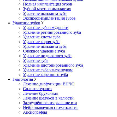
Полная имплантация зубов
Зубной мост на имплантах
Удаление импланта зуба
Экспресс-имплантация зубов
Удаление зубов
Удаление зубов мудрости
Удаление ретинированного зуба
Удаление кисты зуба
Удаление корня зуба
Удаление импланта зуба
Сложное удаление зуба
Удаление подвижного зуба
Удаление зуба
Удаление дистопированного зуба
Удаление зуба ультразвуком
Удаление коренного зуба
Гнатология
Лечение дисфункции ВНЧС
Сплинт-терапия
Лечение бруксизма
Лечение щелчков в челюсти
Затруднённое открывание рта
Нейромышечная стоматология
Аксиография