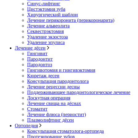
Синус-лифтинг
Цистэктомия зуба
Хирургический шаблон
Лечение перикоронита (перикоронарита)
Лечение альвеолита
Секвестрэктомия
Удаление экзостоза
Удаление эпулиса
Лечение дёсен
Гингивит
Пародонтит
Пародонтоз
Гингивотомия и гингивэктомия
Кюретаж десен
Консультация пародонтолога
Лечение рецессии десны
Поддерживающее пародонтологическое лечение
Лоскутная операция
Лечение свища на дёснах
Стоматит
Лечение флюса (периостит)
Плазмолифтинг дёсен
Ортопедия
Консультация стоматолога-ортопеда
Протезирование зубов