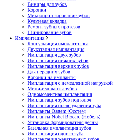
Виниры для зубов
Коронки
Микропротезирование зубов
Культевая вкладка
Ремонт зубных протезов
Шинирование зубов
Имплантация
Консультация имплантолога
Двухэтапная имплантация
Имплантация двух зубов
Имплантация нижних зубов
Имплантация верхних зубов
Для передних зубов
Коронки на импланты
Имплантация с немедленной нагрузкой
Мини-импланты зубов
Одномоментная имплантация
Имплантация зубов под ключ
Имплантация после удаления зуба
Импланты Osstem (Осстем)
Импланты Nobel Biocare (Нобель)
Установка формирователя десны
Базальная имплантация зубов
Имплантация одного зуба
Имплантация жевательных зубов