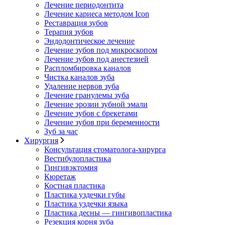
Лечение периодонтита
Лечение кариеса методом Icon
Реставрация зубов
Терапия зубов
Эндодонтическое лечение
Лечение зубов под микроскопом
Лечение зубов под анестезией
Распломбировка каналов
Чистка каналов зуба
Удаление нервов зуба
Лечение гранулемы зуба
Лечение эрозии зубной эмали
Лечение зубов с брекетами
Лечение зубов при беременности
Зуб за час
Хирургия
Консультация стоматолога-хирурга
Вестибулопластика
Гингивэктомия
Кюретаж
Костная пластика
Пластика уздечки губы
Пластика уздечки языка
Пластика десны — гингивопластика
Резекция корня зуба