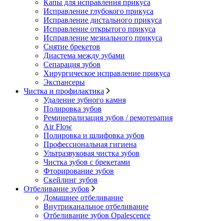
Капы для исправления прикуса
Исправление глубокого прикуса
Исправление дистального прикуса
Исправление открытого прикуса
Исправление мезиального прикуса
Снятие брекетов
Диастема между зубами
Сепарация зубов
Хирургическое исправление прикуса
Экспансеры
Чистка и профилактика
Удаление зубного камня
Полировка зубов
Реминерализация зубов / ремотерапия
Air Flow
Полировка и шлифовка зубов
Профессиональная гигиена
Ультразвуковая чистка зубов
Чистка зубов с брекетами
Фторирование зубов
Скейлинг зубов
Отбеливание зубов
Домашнее отбеливание
Внутриканальное отбеливание
Отбеливание зубов Opalescence