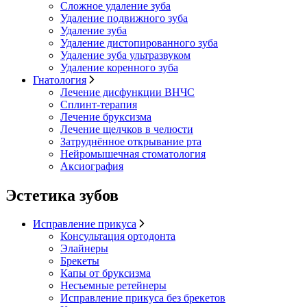
Сложное удаление зуба
Удаление подвижного зуба
Удаление зуба
Удаление дистопированного зуба
Удаление зуба ультразвуком
Удаление коренного зуба
Гнатология
Лечение дисфункции ВНЧС
Сплинт-терапия
Лечение бруксизма
Лечение щелчков в челюсти
Затруднённое открывание рта
Нейромышечная стоматология
Аксиография
Эстетика зубов
Исправление прикуса
Консультация ортодонта
Элайнеры
Брекеты
Капы от бруксизма
Несъемные ретейнеры
Исправление прикуса без брекетов