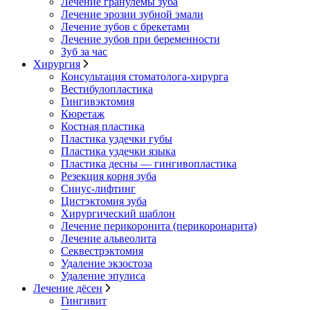
Лечение гранулемы зуба
Лечение эрозии зубной эмали
Лечение зубов с брекетами
Лечение зубов при беременности
Зуб за час
Хирургия
Консультация стоматолога-хирурга
Вестибулопластика
Гингивэктомия
Кюретаж
Костная пластика
Пластика уздечки губы
Пластика уздечки языка
Пластика десны — гингивопластика
Резекция корня зуба
Синус-лифтинг
Цистэктомия зуба
Хирургический шаблон
Лечение перикоронита (перикоронарита)
Лечение альвеолита
Секвестрэктомия
Удаление экзостоза
Удаление эпулиса
Лечение дёсен
Гингивит