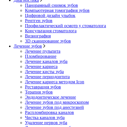
Диагностика
Панорамный снимок зубов
Компьютерная томография зубов
Цифровой дизайн улыбок
Рентген зубов
Профилактический осмотр у стоматолога
Консультация стоматолога
Визиография
3D сканирование зубов
Лечение зубов
Лечение пульпита
Пломбирование
Лечение каналов зуба
Лечение кариеса
Лечение кисты зуба
Лечение периодонтита
Лечение кариеса методом Icon
Реставрация зубов
Терапия зубов
Эндодонтическое лечение
Лечение зубов под микроскопом
Лечение зубов под анестезией
Распломбировка каналов
Чистка каналов зуба
Удаление нервов зуба