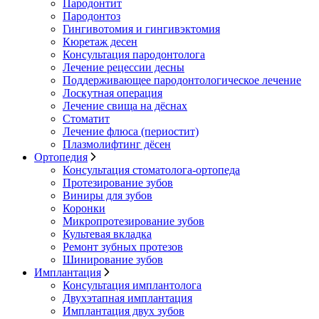
Пародонтит
Пародонтоз
Гингивотомия и гингивэктомия
Кюретаж десен
Консультация пародонтолога
Лечение рецессии десны
Поддерживающее пародонтологическое лечение
Лоскутная операция
Лечение свища на дёснах
Стоматит
Лечение флюса (периостит)
Плазмолифтинг дёсен
Ортопедия
Консультация стоматолога-ортопеда
Протезирование зубов
Виниры для зубов
Коронки
Микропротезирование зубов
Культевая вкладка
Ремонт зубных протезов
Шинирование зубов
Имплантация
Консультация имплантолога
Двухэтапная имплантация
Имплантация двух зубов