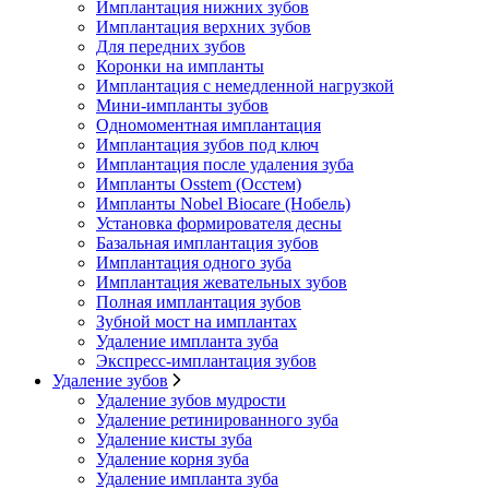
Имплантация нижних зубов
Имплантация верхних зубов
Для передних зубов
Коронки на импланты
Имплантация с немедленной нагрузкой
Мини-импланты зубов
Одномоментная имплантация
Имплантация зубов под ключ
Имплантация после удаления зуба
Импланты Osstem (Осстем)
Импланты Nobel Biocare (Нобель)
Установка формирователя десны
Базальная имплантация зубов
Имплантация одного зуба
Имплантация жевательных зубов
Полная имплантация зубов
Зубной мост на имплантах
Удаление импланта зуба
Экспресс-имплантация зубов
Удаление зубов
Удаление зубов мудрости
Удаление ретинированного зуба
Удаление кисты зуба
Удаление корня зуба
Удаление импланта зуба