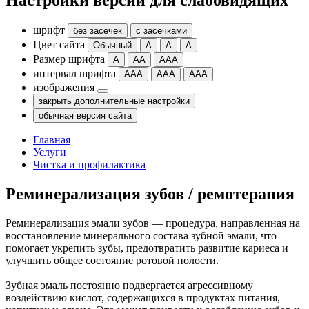
Настройки версии для слабовидящих
шрифт
без засечек
с засечками
Цвет сайта
Обычный
А
А
А
Размер шрифта
А
АА
ААА
интервал шрифта
ААА
ААА
ААА
изображения
закрыть дополнительные настройки
обычная версия сайта
Главная
Услуги
Чистка и профилактика
Реминерали­зация зубов / ремотерапия
Реминерализация эмали зубов — процедура, направленная на
восстановление минерального состава зубной эмали, что
помогает укрепить зубы, предотвратить развитие кариеса и
улучшить общее состояние ротовой полости.
Зубная эмаль постоянно подвергается агрессивному
воздействию кислот, содержащихся в продуктах питания,