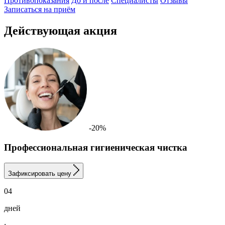
Противопоказания
До и после
Специалисты
Отзывы
Записаться на приём
Действующая акция
-20%
Профессиональная гигиеническая чистка
Зафиксировать цену
04
дней