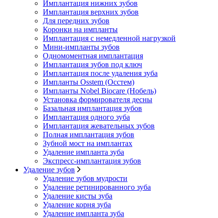
Имплантация нижних зубов
Имплантация верхних зубов
Для передних зубов
Коронки на импланты
Имплантация с немедленной нагрузкой
Мини-импланты зубов
Одномоментная имплантация
Имплантация зубов под ключ
Имплантация после удаления зуба
Импланты Osstem (Осстем)
Импланты Nobel Biocare (Нобель)
Установка формирователя десны
Базальная имплантация зубов
Имплантация одного зуба
Имплантация жевательных зубов
Полная имплантация зубов
Зубной мост на имплантах
Удаление импланта зуба
Экспресс-имплантация зубов
Удаление зубов
Удаление зубов мудрости
Удаление ретинированного зуба
Удаление кисты зуба
Удаление корня зуба
Удаление импланта зуба