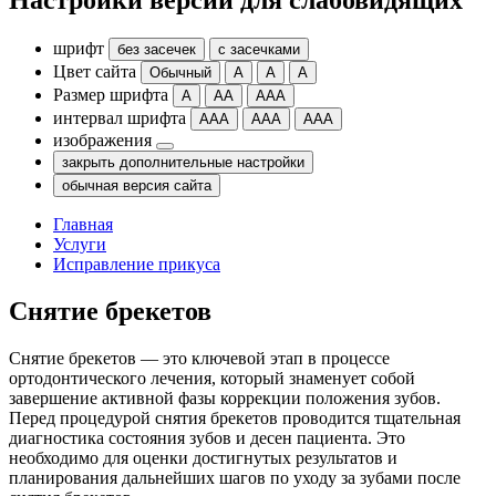
Настройки версии для слабовидящих
шрифт
без засечек
с засечками
Цвет сайта
Обычный
А
А
А
Размер шрифта
А
АА
ААА
интервал шрифта
ААА
ААА
ААА
изображения
закрыть дополнительные настройки
обычная версия сайта
Главная
Услуги
Исправление прикуса
Снятие брекетов
Снятие брекетов — это ключевой этап в процессе
ортодонтического лечения, который знаменует собой
завершение активной фазы коррекции положения зубов.
Перед процедурой снятия брекетов проводится тщательная
диагностика состояния зубов и десен пациента. Это
необходимо для оценки достигнутых результатов и
планирования дальнейших шагов по уходу за зубами после