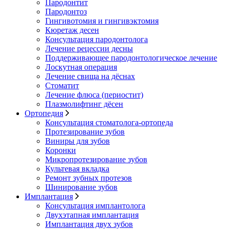
Пародонтит
Пародонтоз
Гингивотомия и гингивэктомия
Кюретаж десен
Консультация пародонтолога
Лечение рецессии десны
Поддерживающее пародонтологическое лечение
Лоскутная операция
Лечение свища на дёснах
Стоматит
Лечение флюса (периостит)
Плазмолифтинг дёсен
Ортопедия
Консультация стоматолога-ортопеда
Протезирование зубов
Виниры для зубов
Коронки
Микропротезирование зубов
Культевая вкладка
Ремонт зубных протезов
Шинирование зубов
Имплантация
Консультация имплантолога
Двухэтапная имплантация
Имплантация двух зубов