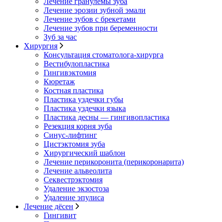
Лечение гранулемы зуба
Лечение эрозии зубной эмали
Лечение зубов с брекетами
Лечение зубов при беременности
Зуб за час
Хирургия
Консультация стоматолога-хирурга
Вестибулопластика
Гингивэктомия
Кюретаж
Костная пластика
Пластика уздечки губы
Пластика уздечки языка
Пластика десны — гингивопластика
Резекция корня зуба
Синус-лифтинг
Цистэктомия зуба
Хирургический шаблон
Лечение перикоронита (перикоронарита)
Лечение альвеолита
Секвестрэктомия
Удаление экзостоза
Удаление эпулиса
Лечение дёсен
Гингивит