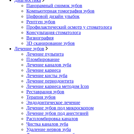
Диагностика
Панорамный снимок зубов
Компьютерная томография зубов
Цифровой дизайн улыбок
Рентген зубов
Профилактический осмотр у стоматолога
Консультация стоматолога
Визиография
3D сканирование зубов
Лечение зубов
Лечение пульпита
Пломбирование
Лечение каналов зуба
Лечение кариеса
Лечение кисты зуба
Лечение периодонтита
Лечение кариеса методом Icon
Реставрация зубов
Терапия зубов
Эндодонтическое лечение
Лечение зубов под микроскопом
Лечение зубов под анестезией
Распломбировка каналов
Чистка каналов зуба
Удаление нервов зуба