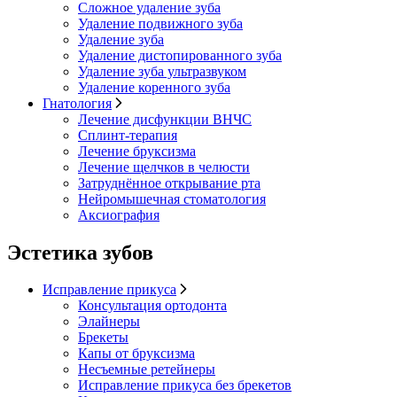
Сложное удаление зуба
Удаление подвижного зуба
Удаление зуба
Удаление дистопированного зуба
Удаление зуба ультразвуком
Удаление коренного зуба
Гнатология
Лечение дисфункции ВНЧС
Сплинт-терапия
Лечение бруксизма
Лечение щелчков в челюсти
Затруднённое открывание рта
Нейромышечная стоматология
Аксиография
Эстетика зубов
Исправление прикуса
Консультация ортодонта
Элайнеры
Брекеты
Капы от бруксизма
Несъемные ретейнеры
Исправление прикуса без брекетов