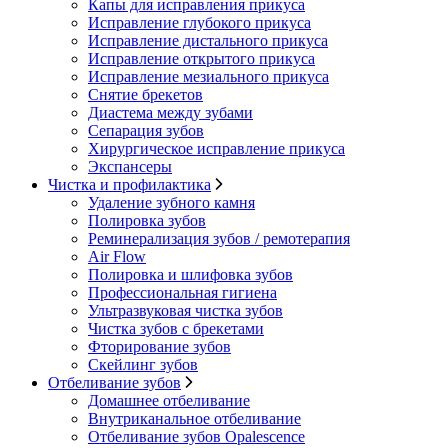
Капы для исправления прикуса
Исправление глубокого прикуса
Исправление дистального прикуса
Исправление открытого прикуса
Исправление мезиального прикуса
Снятие брекетов
Диастема между зубами
Сепарация зубов
Хирургическое исправление прикуса
Экспансеры
Чистка и профилактика
Удаление зубного камня
Полировка зубов
Реминерализация зубов / ремотерапия
Air Flow
Полировка и шлифовка зубов
Профессиональная гигиена
Ультразвуковая чистка зубов
Чистка зубов с брекетами
Фторирование зубов
Скейлинг зубов
Отбеливание зубов
Домашнее отбеливание
Внутриканальное отбеливание
Отбеливание зубов Opalescence