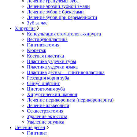
Лечение гранулемы зуба
Лечение эрозии зубной эмали
Лечение зубов с брекетами
Лечение зубов при беременности
Зуб за час
Хирургия
Консультация стоматолога-хирурга
Вестибулопластика
Гингивэктомия
Кюретаж
Костная пластика
Пластика уздечки губы
Пластика уздечки языка
Пластика десны — гингивопластика
Резекция корня зуба
Синус-лифтинг
Цистэктомия зуба
Хирургический шаблон
Лечение перикоронита (перикоронарита)
Лечение альвеолита
Секвестрэктомия
Удаление экзостоза
Удаление эпулиса
Лечение дёсен
Гингивит