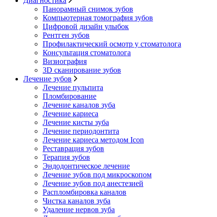
Диагностика
Панорамный снимок зубов
Компьютерная томография зубов
Цифровой дизайн улыбок
Рентген зубов
Профилактический осмотр у стоматолога
Консультация стоматолога
Визиография
3D сканирование зубов
Лечение зубов
Лечение пульпита
Пломбирование
Лечение каналов зуба
Лечение кариеса
Лечение кисты зуба
Лечение периодонтита
Лечение кариеса методом Icon
Реставрация зубов
Терапия зубов
Эндодонтическое лечение
Лечение зубов под микроскопом
Лечение зубов под анестезией
Распломбировка каналов
Чистка каналов зуба
Удаление нервов зуба