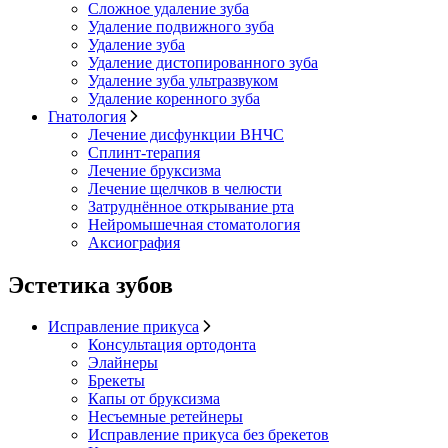
Сложное удаление зуба
Удаление подвижного зуба
Удаление зуба
Удаление дистопированного зуба
Удаление зуба ультразвуком
Удаление коренного зуба
Гнатология
Лечение дисфункции ВНЧС
Сплинт-терапия
Лечение бруксизма
Лечение щелчков в челюсти
Затруднённое открывание рта
Нейромышечная стоматология
Аксиография
Эстетика зубов
Исправление прикуса
Консультация ортодонта
Элайнеры
Брекеты
Капы от бруксизма
Несъемные ретейнеры
Исправление прикуса без брекетов