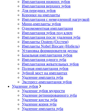
Имплантация нижних зубов
Имплантация верхних зубов
Для передних зубов
Коронки на импланты
Имплантация с немедленной нагрузкой
Мини-импланты зубов
Одномоментная имплантация
Имплантация зубов под ключ
Имплантация после удаления зуба
Импланты Osstem (Осстем)
Импланты Nobel Biocare (Нобель)
Установка формирователя десны
Базальная имплантация зубов
Имплантация одного зуба
Имплантация жевательных зубов
Полная имплантация зубов
Зубной мост на имплантах
Удаление импланта зуба
Экспресс-имплантация зубов
Удаление зубов
Удаление зубов мудрости
Удаление ретинированного зуба
Удаление кисты зуба
Удаление корня зуба
Удаление импланта зуба