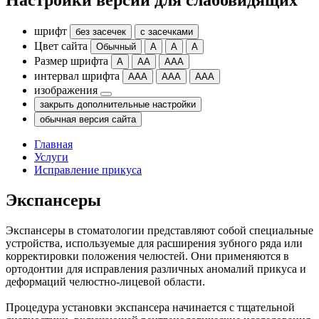
Настройки версии для слабовидящих
шрифт
без засечек
с засечками
Цвет сайта
Обычный
А
А
А
Размер шрифта
А
АА
ААА
интервал шрифта
ААА
ААА
ААА
изображения
закрыть дополнительные настройки
обычная версия сайта
Главная
Услуги
Исправление прикуса
Экспансеры
Экспансеры в стоматологии представляют собой специальные
устройства, используемые для расширения зубного ряда или
корректировки положения челюстей. Они применяются в
ортодонтии для исправления различных аномалий прикуса и
деформаций челюстно-лицевой области.
Процедура установки экспансера начинается с тщательной