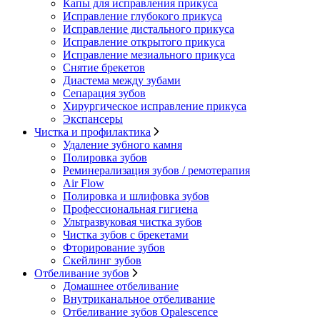
Капы для исправления прикуса
Исправление глубокого прикуса
Исправление дистального прикуса
Исправление открытого прикуса
Исправление мезиального прикуса
Снятие брекетов
Диастема между зубами
Сепарация зубов
Хирургическое исправление прикуса
Экспансеры
Чистка и профилактика
Удаление зубного камня
Полировка зубов
Реминерализация зубов / ремотерапия
Air Flow
Полировка и шлифовка зубов
Профессиональная гигиена
Ультразвуковая чистка зубов
Чистка зубов с брекетами
Фторирование зубов
Скейлинг зубов
Отбеливание зубов
Домашнее отбеливание
Внутриканальное отбеливание
Отбеливание зубов Opalescence