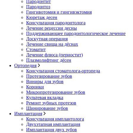
Пародонтит
Пародонтоз
Гингивотомия и гингивэктомия
Кюретаж десен
Консультация пародонтолога
Лечение рецессии десны
Поддерживающее пародонтологическое лечение
Лоскутная операция
Лечение свища на дёснах
Стоматит
Лечение флюса (периостит)
Плазмолифтинг дёсен
Ортопедия
Консультация стоматолога-ортопеда
Протезирование зубов
Виниры для зубов
Коронки
Микропротезирование зубов
Культевая вкладка
Ремонт зубных протезов
Шинирование зубов
Имплантация
Консультация имплантолога
Двухэтапная имплантация
Имплантация двух зубов