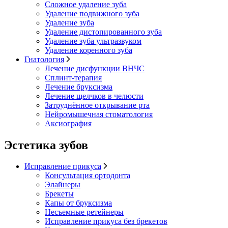
Сложное удаление зуба
Удаление подвижного зуба
Удаление зуба
Удаление дистопированного зуба
Удаление зуба ультразвуком
Удаление коренного зуба
Гнатология
Лечение дисфункции ВНЧС
Сплинт-терапия
Лечение бруксизма
Лечение щелчков в челюсти
Затруднённое открывание рта
Нейромышечная стоматология
Аксиография
Эстетика зубов
Исправление прикуса
Консультация ортодонта
Элайнеры
Брекеты
Капы от бруксизма
Несъемные ретейнеры
Исправление прикуса без брекетов