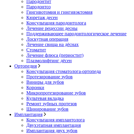
Пародонтит
Пародонтоз
Гингивотомия и гингивэктомия
Кюретаж десен
Консультация пародонтолога
Лечение рецессии десны
Поддерживающее пародонтологическое лечение
Лоскутная операция
Лечение свища на дёснах
Стоматит
Лечение флюса (периостит)
Плазмолифтинг дёсен
Ортопедия
Консультация стоматолога-ортопеда
Протезирование зубов
Виниры для зубов
Коронки
Микропротезирование зубов
Культевая вкладка
Ремонт зубных протезов
Шинирование зубов
Имплантация
Консультация имплантолога
Двухэтапная имплантация
Имплантация двух зубов