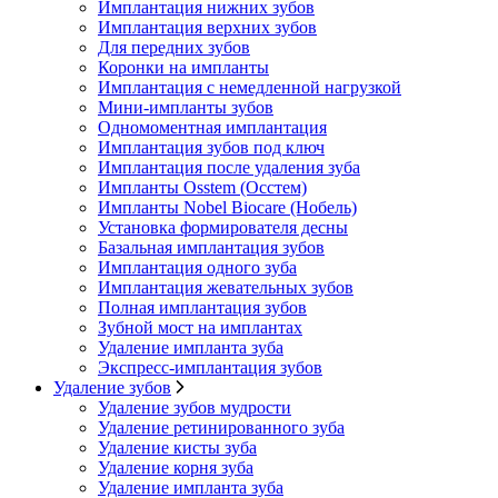
Имплантация нижних зубов
Имплантация верхних зубов
Для передних зубов
Коронки на импланты
Имплантация с немедленной нагрузкой
Мини-импланты зубов
Одномоментная имплантация
Имплантация зубов под ключ
Имплантация после удаления зуба
Импланты Osstem (Осстем)
Импланты Nobel Biocare (Нобель)
Установка формирователя десны
Базальная имплантация зубов
Имплантация одного зуба
Имплантация жевательных зубов
Полная имплантация зубов
Зубной мост на имплантах
Удаление импланта зуба
Экспресс-имплантация зубов
Удаление зубов
Удаление зубов мудрости
Удаление ретинированного зуба
Удаление кисты зуба
Удаление корня зуба
Удаление импланта зуба