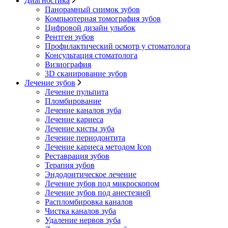
Диагностика
Панорамный снимок зубов
Компьютерная томография зубов
Цифровой дизайн улыбок
Рентген зубов
Профилактический осмотр у стоматолога
Консультация стоматолога
Визиография
3D сканирование зубов
Лечение зубов
Лечение пульпита
Пломбирование
Лечение каналов зуба
Лечение кариеса
Лечение кисты зуба
Лечение периодонтита
Лечение кариеса методом Icon
Реставрация зубов
Терапия зубов
Эндодонтическое лечение
Лечение зубов под микроскопом
Лечение зубов под анестезией
Распломбировка каналов
Чистка каналов зуба
Удаление нервов зуба