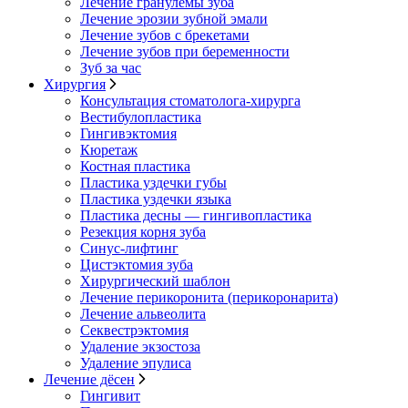
Лечение гранулемы зуба
Лечение эрозии зубной эмали
Лечение зубов с брекетами
Лечение зубов при беременности
Зуб за час
Хирургия
Консультация стоматолога-хирурга
Вестибулопластика
Гингивэктомия
Кюретаж
Костная пластика
Пластика уздечки губы
Пластика уздечки языка
Пластика десны — гингивопластика
Резекция корня зуба
Синус-лифтинг
Цистэктомия зуба
Хирургический шаблон
Лечение перикоронита (перикоронарита)
Лечение альвеолита
Секвестрэктомия
Удаление экзостоза
Удаление эпулиса
Лечение дёсен
Гингивит