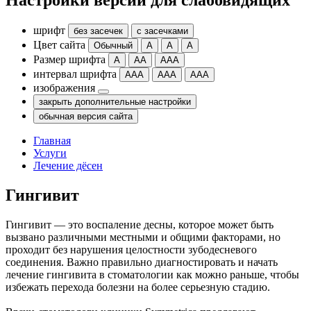
Настройки версии для слабовидящих
шрифт
без засечек
с засечками
Цвет сайта
Обычный
А
А
А
Размер шрифта
А
АА
ААА
интервал шрифта
ААА
ААА
ААА
изображения
закрыть дополнительные настройки
обычная версия сайта
Главная
Услуги
Лечение дёсен
Гингивит
Гингивит — это воспаление десны, которое может быть
вызвано различными местными и общими факторами, но
проходит без нарушения целостности зубодесневого
соединения. Важно правильно диагностировать и начать
лечение гингивита в стоматологии как можно раньше, чтобы
избежать перехода болезни на более серьезную стадию.