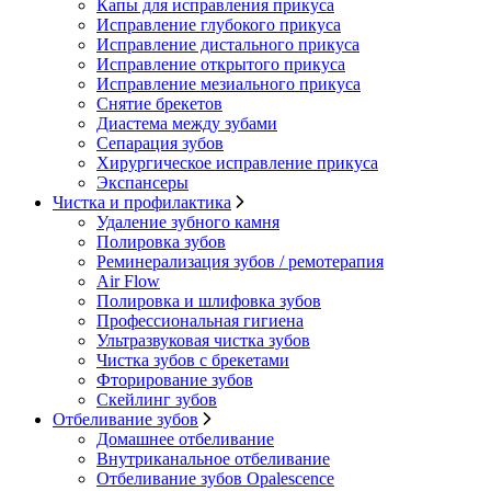
Капы для исправления прикуса
Исправление глубокого прикуса
Исправление дистального прикуса
Исправление открытого прикуса
Исправление мезиального прикуса
Снятие брекетов
Диастема между зубами
Сепарация зубов
Хирургическое исправление прикуса
Экспансеры
Чистка и профилактика
Удаление зубного камня
Полировка зубов
Реминерализация зубов / ремотерапия
Air Flow
Полировка и шлифовка зубов
Профессиональная гигиена
Ультразвуковая чистка зубов
Чистка зубов с брекетами
Фторирование зубов
Скейлинг зубов
Отбеливание зубов
Домашнее отбеливание
Внутриканальное отбеливание
Отбеливание зубов Opalescence