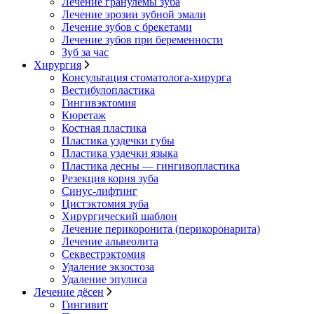
Лечение гранулемы зуба
Лечение эрозии зубной эмали
Лечение зубов с брекетами
Лечение зубов при беременности
Зуб за час
Хирургия
Консультация стоматолога-хирурга
Вестибулопластика
Гингивэктомия
Кюретаж
Костная пластика
Пластика уздечки губы
Пластика уздечки языка
Пластика десны — гингивопластика
Резекция корня зуба
Синус-лифтинг
Цистэктомия зуба
Хирургический шаблон
Лечение перикоронита (перикоронарита)
Лечение альвеолита
Секвестрэктомия
Удаление экзостоза
Удаление эпулиса
Лечение дёсен
Гингивит