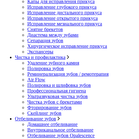
Капы для исправления прикуса
Исправление глубокого прикуса
Исправление дистального прикуса
Исправление открытого прикуса
Исправление мезиального прикуса
Снятие брекетов
Диастема между зубами
Сепарация зубов
Хирургическое исправление прикуса
Экспансеры
Чистка и профилактика
Удаление зубного камня
Полировка зубов
Реминерализация зубов / ремотерапия
Air Flow
Полировка и шлифовка зубов
Профессиональная гигиена
Ультразвуковая чистка зубов
Чистка зубов с брекетами
Фторирование зубов
Скейлинг зубов
Отбеливание зубов
Домашнее отбеливание
Внутриканальное отбеливание
Отбеливание зубов Opalescence