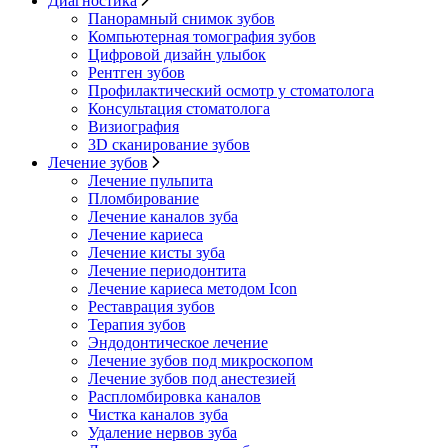
Диагностика
Панорамный снимок зубов
Компьютерная томография зубов
Цифровой дизайн улыбок
Рентген зубов
Профилактический осмотр у стоматолога
Консультация стоматолога
Визиография
3D сканирование зубов
Лечение зубов
Лечение пульпита
Пломбирование
Лечение каналов зуба
Лечение кариеса
Лечение кисты зуба
Лечение периодонтита
Лечение кариеса методом Icon
Реставрация зубов
Терапия зубов
Эндодонтическое лечение
Лечение зубов под микроскопом
Лечение зубов под анестезией
Распломбировка каналов
Чистка каналов зуба
Удаление нервов зуба