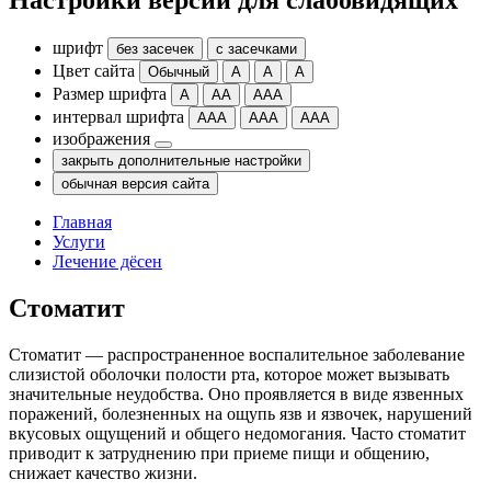
Настройки версии для слабовидящих
шрифт
без засечек
с засечками
Цвет сайта
Обычный
А
А
А
Размер шрифта
А
АА
ААА
интервал шрифта
ААА
ААА
ААА
изображения
закрыть дополнительные настройки
обычная версия сайта
Главная
Услуги
Лечение дёсен
Стоматит
Стоматит — распространенное воспалительное заболевание
слизистой оболочки полости рта, которое может вызывать
значительные неудобства. Оно проявляется в виде язвенных
поражений, болезненных на ощупь язв и язвочек, нарушений
вкусовых ощущений и общего недомогания. Часто стоматит
приводит к затруднению при приеме пищи и общению,
снижает качество жизни.