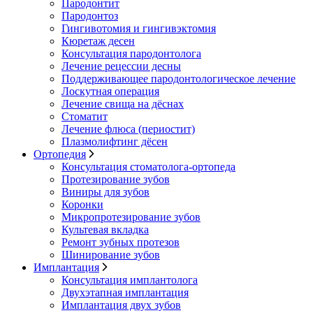
Пародонтит
Пародонтоз
Гингивотомия и гингивэктомия
Кюретаж десен
Консультация пародонтолога
Лечение рецессии десны
Поддерживающее пародонтологическое лечение
Лоскутная операция
Лечение свища на дёснах
Стоматит
Лечение флюса (периостит)
Плазмолифтинг дёсен
Ортопедия
Консультация стоматолога-ортопеда
Протезирование зубов
Виниры для зубов
Коронки
Микропротезирование зубов
Культевая вкладка
Ремонт зубных протезов
Шинирование зубов
Имплантация
Консультация имплантолога
Двухэтапная имплантация
Имплантация двух зубов