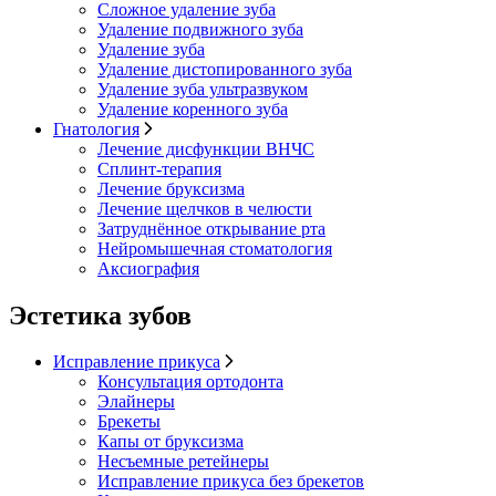
Сложное удаление зуба
Удаление подвижного зуба
Удаление зуба
Удаление дистопированного зуба
Удаление зуба ультразвуком
Удаление коренного зуба
Гнатология
Лечение дисфункции ВНЧС
Сплинт-терапия
Лечение бруксизма
Лечение щелчков в челюсти
Затруднённое открывание рта
Нейромышечная стоматология
Аксиография
Эстетика зубов
Исправление прикуса
Консультация ортодонта
Элайнеры
Брекеты
Капы от бруксизма
Несъемные ретейнеры
Исправление прикуса без брекетов