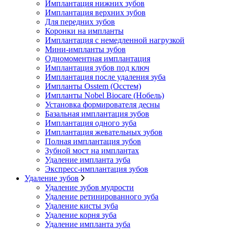
Имплантация нижних зубов
Имплантация верхних зубов
Для передних зубов
Коронки на импланты
Имплантация с немедленной нагрузкой
Мини-импланты зубов
Одномоментная имплантация
Имплантация зубов под ключ
Имплантация после удаления зуба
Импланты Osstem (Осстем)
Импланты Nobel Biocare (Нобель)
Установка формирователя десны
Базальная имплантация зубов
Имплантация одного зуба
Имплантация жевательных зубов
Полная имплантация зубов
Зубной мост на имплантах
Удаление импланта зуба
Экспресс-имплантация зубов
Удаление зубов
Удаление зубов мудрости
Удаление ретинированного зуба
Удаление кисты зуба
Удаление корня зуба
Удаление импланта зуба