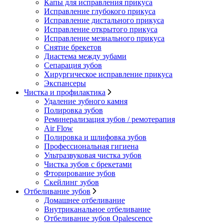
Капы для исправления прикуса
Исправление глубокого прикуса
Исправление дистального прикуса
Исправление открытого прикуса
Исправление мезиального прикуса
Снятие брекетов
Диастема между зубами
Сепарация зубов
Хирургическое исправление прикуса
Экспансеры
Чистка и профилактика
Удаление зубного камня
Полировка зубов
Реминерализация зубов / ремотерапия
Air Flow
Полировка и шлифовка зубов
Профессиональная гигиена
Ультразвуковая чистка зубов
Чистка зубов с брекетами
Фторирование зубов
Скейлинг зубов
Отбеливание зубов
Домашнее отбеливание
Внутриканальное отбеливание
Отбеливание зубов Opalescence