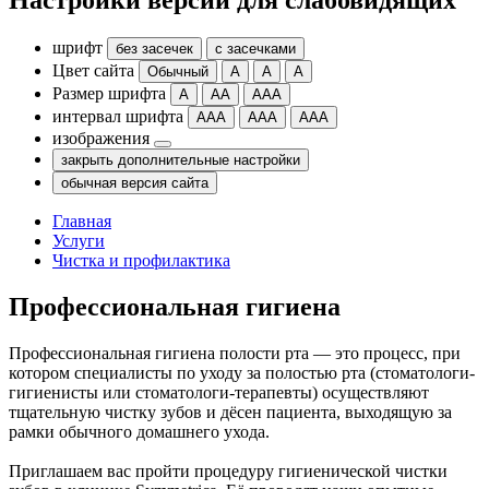
Настройки версии для слабовидящих
шрифт
без засечек
с засечками
Цвет сайта
Обычный
А
А
А
Размер шрифта
А
АА
ААА
интервал шрифта
ААА
ААА
ААА
изображения
закрыть дополнительные настройки
обычная версия сайта
Главная
Услуги
Чистка и профилактика
Профессиональная гигиена
Профессиональная гигиена полости рта — это процесс, при
котором специалисты по уходу за полостью рта (стоматологи-
гигиенисты или стоматологи-терапевты) осуществляют
тщательную чистку зубов и дёсен пациента, выходящую за
рамки обычного домашнего ухода.
Приглашаем вас пройти процедуру гигиенической чистки