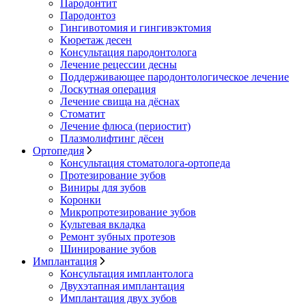
Пародонтит
Пародонтоз
Гингивотомия и гингивэктомия
Кюретаж десен
Консультация пародонтолога
Лечение рецессии десны
Поддерживающее пародонтологическое лечение
Лоскутная операция
Лечение свища на дёснах
Стоматит
Лечение флюса (периостит)
Плазмолифтинг дёсен
Ортопедия
Консультация стоматолога-ортопеда
Протезирование зубов
Виниры для зубов
Коронки
Микропротезирование зубов
Культевая вкладка
Ремонт зубных протезов
Шинирование зубов
Имплантация
Консультация имплантолога
Двухэтапная имплантация
Имплантация двух зубов