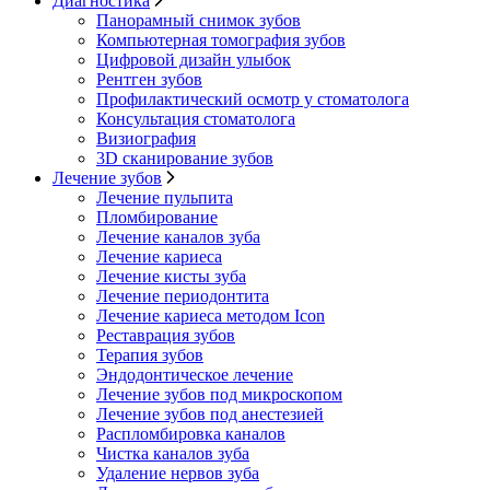
Диагностика
Панорамный снимок зубов
Компьютерная томография зубов
Цифровой дизайн улыбок
Рентген зубов
Профилактический осмотр у стоматолога
Консультация стоматолога
Визиография
3D сканирование зубов
Лечение зубов
Лечение пульпита
Пломбирование
Лечение каналов зуба
Лечение кариеса
Лечение кисты зуба
Лечение периодонтита
Лечение кариеса методом Icon
Реставрация зубов
Терапия зубов
Эндодонтическое лечение
Лечение зубов под микроскопом
Лечение зубов под анестезией
Распломбировка каналов
Чистка каналов зуба
Удаление нервов зуба