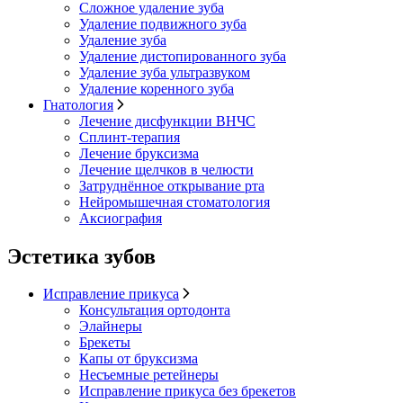
Сложное удаление зуба
Удаление подвижного зуба
Удаление зуба
Удаление дистопированного зуба
Удаление зуба ультразвуком
Удаление коренного зуба
Гнатология
Лечение дисфункции ВНЧС
Сплинт-терапия
Лечение бруксизма
Лечение щелчков в челюсти
Затруднённое открывание рта
Нейромышечная стоматология
Аксиография
Эстетика зубов
Исправление прикуса
Консультация ортодонта
Элайнеры
Брекеты
Капы от бруксизма
Несъемные ретейнеры
Исправление прикуса без брекетов