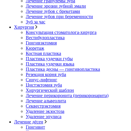
Лечение гранулемы зуба
Лечение эрозии зубной эмали
Лечение зубов с брекетами
Лечение зубов при беременности
Зуб за час
Хирургия
Консультация стоматолога-хирурга
Вестибулопластика
Гингивэктомия
Кюретаж
Костная пластика
Пластика уздечки губы
Пластика уздечки языка
Пластика десны — гингивопластика
Резекция корня зуба
Синус-лифтинг
Цистэктомия зуба
Хирургический шаблон
Лечение перикоронита (перикоронарита)
Лечение альвеолита
Секвестрэктомия
Удаление экзостоза
Удаление эпулиса
Лечение дёсен
Гингивит