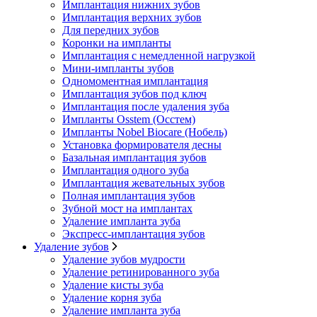
Имплантация нижних зубов
Имплантация верхних зубов
Для передних зубов
Коронки на импланты
Имплантация с немедленной нагрузкой
Мини-импланты зубов
Одномоментная имплантация
Имплантация зубов под ключ
Имплантация после удаления зуба
Импланты Osstem (Осстем)
Импланты Nobel Biocare (Нобель)
Установка формирователя десны
Базальная имплантация зубов
Имплантация одного зуба
Имплантация жевательных зубов
Полная имплантация зубов
Зубной мост на имплантах
Удаление импланта зуба
Экспресс-имплантация зубов
Удаление зубов
Удаление зубов мудрости
Удаление ретинированного зуба
Удаление кисты зуба
Удаление корня зуба
Удаление импланта зуба